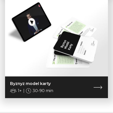
Byznyz model karty
1+
30-90 min