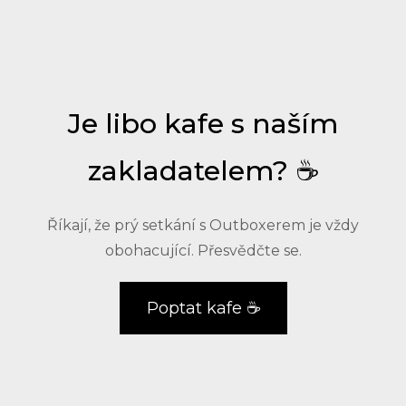
Je libo kafe s naším
zakladatelem? ☕
Říkají, že prý setkání s Outboxerem je vždy
obohacující. Přesvědčte se.
Poptat kafe ☕