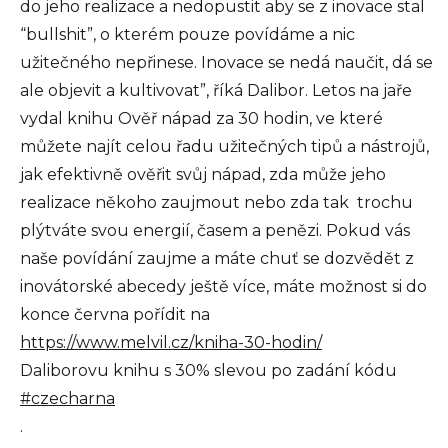
do jeho realizace a nedopustit aby se z inovace stal
“bullshit”, o kterém pouze povídáme a nic
užitečného nepřinese. Inovace se nedá naučit, dá se
ale objevit a kultivovat”, říká Dalibor. Letos na jaře
vydal knihu Ověř nápad za 30 hodin, ve které
můžete najít celou řadu užitečných tipů a nástrojů,
jak efektivně ověřit svůj nápad, zda může jeho
realizace někoho zaujmout nebo zda tak trochu
plýtváte svou energií, časem a penězi. Pokud vás
naše povídání zaujme a máte chuť se dozvědět z
inovátorské abecedy ještě více, máte možnost si do
konce června pořídit na
https://www.melvil.cz/kniha-30-hodin/
Daliborovu knihu s 30% slevou po zadání kódu
#czecharna
.