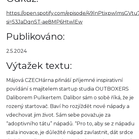
https://open.spotify.com/episode/49lnPtixpwlmsGVt
si=53JaDqnST-ae8MP6HtwlEw
Publikováno:
2.5.2024
Výtažek textu:
Májová CZECHárna přináší příjemné inspirativní
povídání s majitelem startup studia OUTBOXERS
Daliborem Pulkertem. Dalibor sám o sobě říká, že je
rozený startovač. Baví ho rozjíždět nové nápady a
vdechovat jim život. Sám sebe považuje za
“adoptivního tátu” nápadů. “Pro to, aby se z nápadu
stala inovace, je důležité nápad zavlastnit, dát srdce