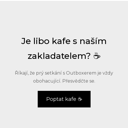
Je libo kafe s naším
zakladatelem? ☕
Říkají, že prý setkání s Outboxerem je vždy
obohacující. Přesvědčte se.
Poptat kafe ☕