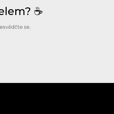
telem? ☕
řesvědčte se.