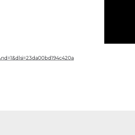
nd=1&dlsi=23da00bd194c420a