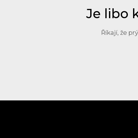
Je libo
Říkají, že p