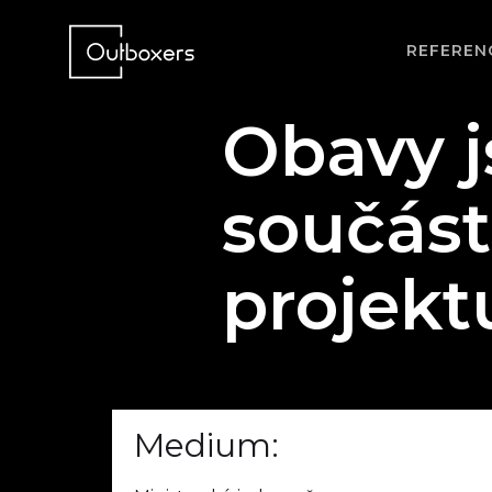
REFEREN
Obavy j
součást
projekt
Medium: