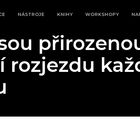
CE
NÁSTROJE
KNIHY
WORKSHOPY
NA
sou přirozeno
í rozjezdu ka
u