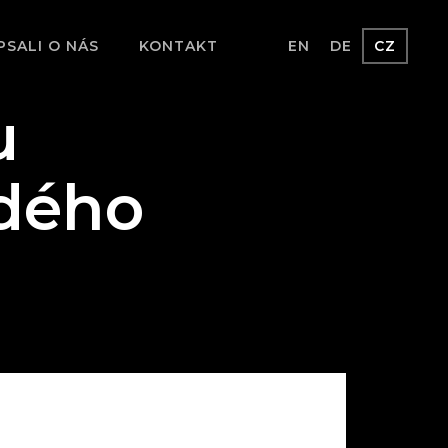
PSALI O NÁS
KONTAKT
EN
DE
CZ
u
ždého