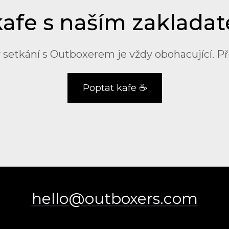
 kafe s naším zaklada
rý setkání s Outboxerem je vždy obohacující. P
Poptat kafe ☕
hello@outboxers.com