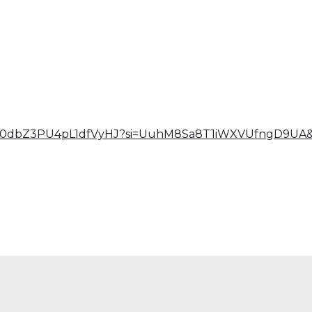
WXBP0dbZ3PU4pL1dfVyHJ?si=UuhM8Sa8T1iWXVUfngD9UA&