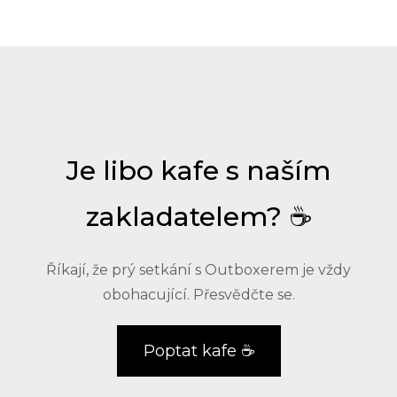
Je libo kafe s naším
zakladatelem? ☕
Říkají, že prý setkání s Outboxerem je vždy
obohacující. Přesvědčte se.
Poptat kafe ☕