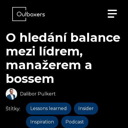
O hledání balance
mezi lídrem,
manažerem a
bossem
Dalibor Pulkert
Lessons learned
Insider
Štítky:
Inspiration
Podcast