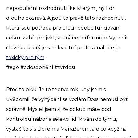
nepopulární rozhodnutí, ke kterým jiný lídr
dlouho dozrává. A jsou to právě tato rozhodnutí,
která jsou potřeba pro dlouhodobé fungování
celku. Zabít projekt, který neperformuje. Vyhodit
člověka, který je sice kvalitní profesionál, ale je
toxický pro tým
.
#ego #odosobnění #tvrdost
Proč to píšu. Je to teprve rok, kdy jsem si
uvědomil, že vyhýbání se vodám Boss nemusí být
správně. Myslel jsem si, že pokud máte pod
kontrolou nábor a selekci lidí k vám do týmu,
vystačíte si s Lídrem a Manažerem, ale co když na