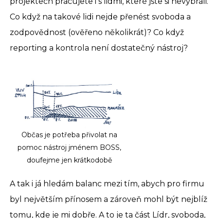
projektech pracujete i s lidmi, které jste si nevybrali.
Co když na takové lidi nejde přenést svoboda a
zodpovědnost (ověřeno několikrát)? Co když
reporting a kontrola není dostatečný nástroj?
Občas je potřeba přivolat na
pomoc nástroj jménem BOSS,
doufejme jen krátkodobě
A tak i já hledám balanc mezi tím, abych pro firmu
byl největším přínosem a zároveň mohl být nejblíž
tomu, kde je mi dobře. A to je ta část Lídr, svoboda,